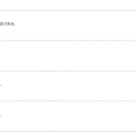
中游刃有余。
。
。