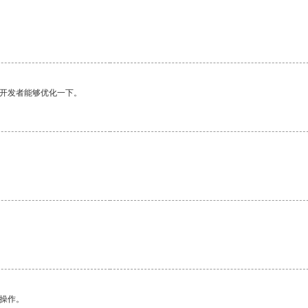
望开发者能够优化一下。
。
悉操作。